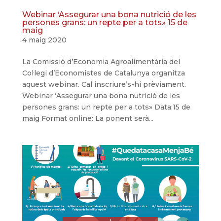
Webinar ‘Assegurar una bona nutrició de les
persones grans: un repte per a tots» 15 de
maig
4 maig 2020
La Comissió d’Economia Agroalimentària del
Col·legi d’Economistes de Catalunya organitza
aquest webinar. Cal inscriure’s-hi prèviament.
Webinar ‘Assegurar una bona nutrició de les
persones grans: un repte per a tots» Data:15 de
maig Format online: La ponent serà...