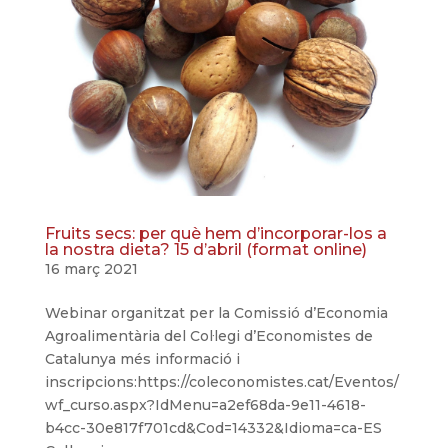
Fruits secs: per què hem d’incorporar-los a
la nostra dieta? 15 d’abril (format online)
16 març 2021
Webinar organitzat per la Comissió d’Economia
Agroalimentària del Col·legi d’Economistes de
Catalunya més informació i
inscripcions:https://coleconomistes.cat/Eventos/
wf_curso.aspx?IdMenu=a2ef68da-9e11-4618-
b4cc-30e817f701cd&Cod=14332&Idioma=ca-ES