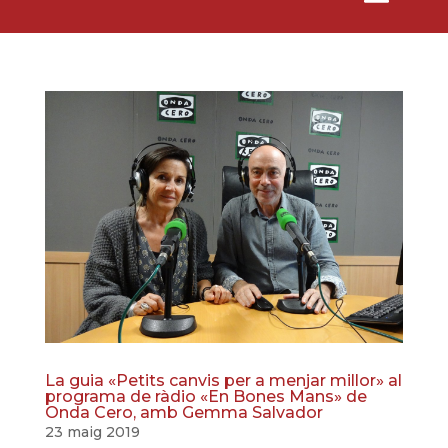
La guia «Petits canvis per a menjar millor» al
programa de ràdio «En Bones Mans» de
Onda Cero, amb Gemma Salvador
23 maig 2019