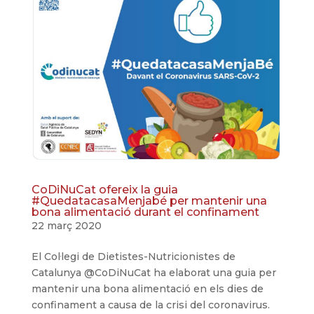
CoDiNuCat ofereix la guia
#QuedatacasaMenjabé per mantenir una
bona alimentació durant el confinament
22 març 2020
El Col·legi de Dietistes-Nutricionistes de
Catalunya @CoDiNuCat ha elaborat una guia per
mantenir una bona alimentació en els dies de
confinament a causa de la crisi del coronavirus.