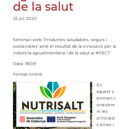
de la salut
25 jul. 2020
Seminari web ‘Productes saludables, segurs i
sostenibles’ amb el resultat de la innovació per la
indústria agroalimentària i de la salut al #PECT
Data: 18/09
Format online
En
aquest s
eminari c
oneixere
m les
principal
s eines i