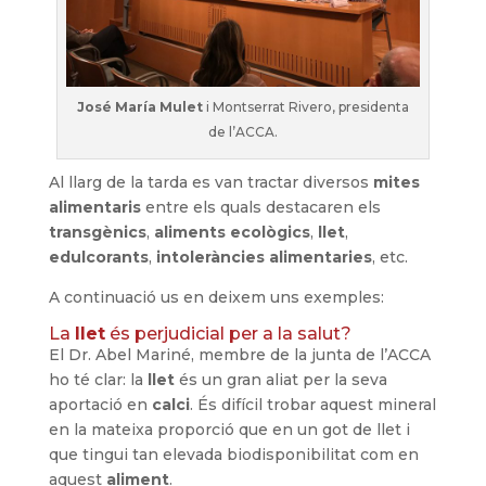
José María Mulet
i Montserrat Rivero, presidenta
de l’ACCA.
Al llarg de la tarda es van tractar diversos
mites
alimentaris
entre els quals destacaren els
transgènics
,
aliments ecològics
,
llet
,
edulcorants
,
intoleràncies alimentaries
, etc.
A continuació us en deixem uns exemples:
La
llet
és perjudicial per a la salut?
El Dr. Abel Mariné, membre de la junta de l’ACCA
ho té clar: la
llet
és un gran aliat per la seva
aportació en
calci
. És difícil trobar aquest mineral
en la mateixa proporció que en un got de llet i
que tingui tan elevada biodisponibilitat com en
aquest
aliment
.