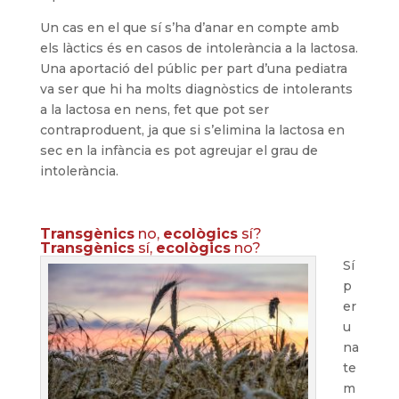
Un cas en el que sí s’ha d’anar en compte amb
els làctics és en casos de intolerància a la lactosa.
Una aportació del públic per part d’una pediatra
va ser que hi ha molts diagnòstics de intolerants
a la lactosa en nens, fet que pot ser
contraproduent, ja que si s’elimina la lactosa en
sec en la infància es pot agreujar el grau de
intolerància.
Transgènics
no,
ecològics
sí?
Transgènics
sí,
ecològics
no?
Sí
p
er
u
na
te
m