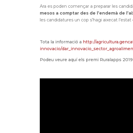
Ara es poden començar a preparar les candida
mesos a comptar des de l’endemà de l’ai
les candidatures un cop s’hagi aixecat l’estat
Tota la informació a
http://agricultura.genc
innovacio/dar_innovacio_sector_agroalimen
Podeu veure aquí els premi Ruralapps 2019