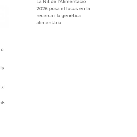
La Nit de l’Alimentació
2026 posa el focus en la
recerca i la genètica
alimentària
 o
ls
al i
als