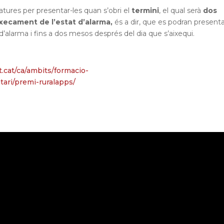
tures per presentar-les quan s’obri el
termini
, el qual serà
dos
xecament de l’estat d’alarma,
és a dir, que es podran present
 d’alarma i fins a dos mesos després del dia que s’aixequi.
at.cat/ca/ambits/formacio-
tari/premi-ruralapps/