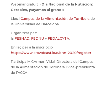
Webinar gratuït «
Día Nacional de la Nutrición:
Cereales, ¡Vayamos al grano!
»
Lloc:l
Campus de la Alimentación de Torribera
de
la Universidad de Barcelona
Organitzat per:
la
FESNAD
,
FEDNU
y
FEDALCYTA
.
Enllaç per a la inscripció
https://www.crowdcast.io/e/dnn-2020/register
Participa M.CArmen Vidal, Directora del Campus
de la Alimentación de Torribera i vice-presidenta
de l’ACCA