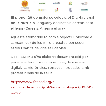
El proper
28 de maig
, se celebra el
Dia Nacional
de la Nutrició
, enguany dedicat als cereals sota
el lema «Cereals. Anem a el gra».
Aquesta efemèride té com a objectiu informar el
consumidor de les millors pautes per seguir
estils i hàbits de vida saludables.
Des FESNAD s’ha elaborat documentació per
poder-ne fer difusió i organitzar, de manera
digital, conferències, xerrades i trobades amb
professionals de la salut.
https://www.fesnad.org/?
seccion=dinamico&subSeccion=bloque&idS=3&id
SS=57