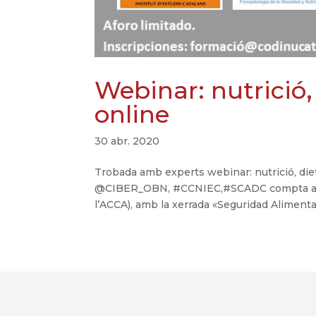
Webinar: nutrició, 
online
30 abr. 2020
Trobada amb experts webinar: nutrició, di
@CIBER_OBN, #CCNIEC,#SCADC compta amb la
l’ACCA), amb la xerrada «Seguridad Alimentari