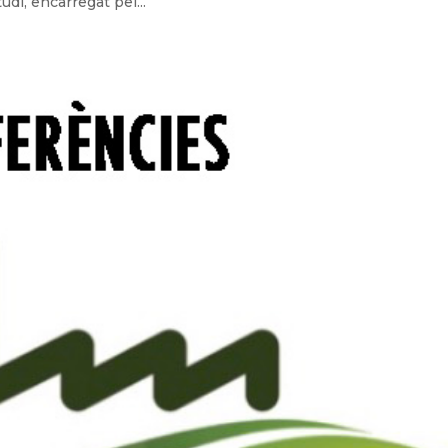
udi, encarregat pel...