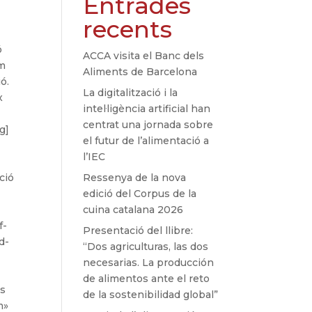
Entrades
recents
ó
ACCA visita el Banc dels
em
Aliments de Barcelona
ó.
La digitalització i la
x
intel·ligència artificial han
centrat una jornada sobre
g]
el futur de l’alimentació a
l’IEC
ció
Ressenya de la nova
edició del Corpus de la
cuina catalana 2026
f-
Presentació del llibre:
d-
“Dos agriculturas, las dos
necesarias. La producción
de alimentos ante el reto
ls
de la sostenibilidad global”
m»