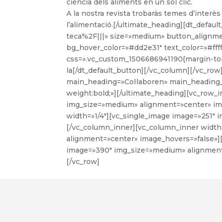
ciència dels aliments en un sol clic.
A la nostra revista trobaràs temes d’interès c
l’alimentació.[/ultimate_heading][dt_defau
teca%2F|||» size=»medium» button_alignm
bg_hover_color=»#dd2e31″ text_color=»#fffff
css=».vc_custom_1506686941190{margin-top
la[/dt_default_button][/vc_column][/vc_ro
main_heading=»Col·laboren» main_heading
weight:bold;»][/ultimate_heading][vc_row_
img_size=»medium» alignment=»center» im
width=»1/4″][vc_single_image image=»251″
[/vc_column_inner][vc_column_inner width
alignment=»center» image_hovers=»false»]
image=»390″ img_size=»medium» alignment
[/vc_row]