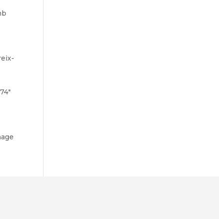
mb
eix-
74″
]
mage