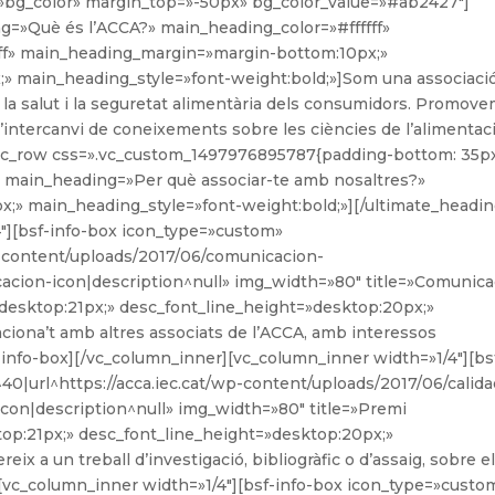
=»bg_color» margin_top=»-50px» bg_color_value=»#ab2427″]
g=»Què és l’ACCA?» main_heading_color=»#ffffff»
fff» main_heading_margin=»margin-bottom:10px;»
 main_heading_style=»font-weight:bold;»]Som una associaci
r la salut i la seguretat alimentària dels consumidors. Promov
i l’intercanvi de coneixements sobre les ciències de l’alimentaci
[vc_row css=».vc_custom_1497976895787{padding-bottom: 35p
g main_heading=»Per què associar-te amb nosaltres?»
» main_heading_style=»font-weight:bold;»][/ultimate_headin
″][bsf-info-box icon_type=»custom»
wp-content/uploads/2017/06/comunicacion-
icacion-icon|description^null» img_width=»80″ title=»Comunica
=»desktop:21px;» desc_font_line_height=»desktop:20px;»
aciona’t amb altres associats de l’ACCA, amb interessos
bsf-info-box][/vc_column_inner][vc_column_inner width=»1/4″][bs
0|url^https://acca.iec.cat/wp-content/uploads/2017/06/calida
d-icon|description^null» img_width=»80″ title=»Premi
top:21px;» desc_font_line_height=»desktop:20px;»
eix a un treball d’investigació, bibliogràfic o d’assaig, sobre e
][vc_column_inner width=»1/4″][bsf-info-box icon_type=»custo