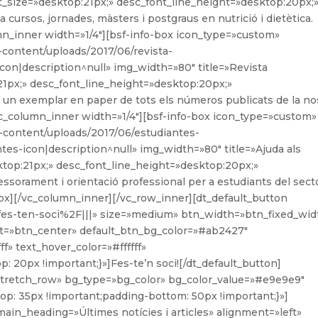
t_size=»desktop:21px;» desc_font_line_height=»desktop:20px;
 cursos, jornades, màsters i postgraus en nutrició i dietètica.
mn_inner width=»1/4″][bsf-info-box icon_type=»custom»
p-content/uploads/2017/06/revista-
-icon|description^null» img_width=»80″ title=»Revista
21px;» desc_font_line_height=»desktop:20px;»
 un exemplar en paper de tots els números publicats de la no
vc_column_inner width=»1/4″][bsf-info-box icon_type=»custom»
p-content/uploads/2017/06/estudiantes-
antes-icon|description^null» img_width=»80″ title=»Ajuda als
ktop:21px;» desc_font_line_height=»desktop:20px;»
ssorament i orientació professional per a estudiants del sect
-box][/vc_column_inner][/vc_row_inner][dt_default_button
es-ten-soci%2F|||» size=»medium» btn_width=»btn_fixed_wid
=»btn_center» default_btn_bg_color=»#ab2427″
f» text_hover_color=»#ffffff»
 20px !important;}»]Fes-te’n soci![/dt_default_button]
»stretch_row» bg_type=»bg_color» bg_color_value=»#e9e9e9″
p: 35px !important;padding-bottom: 50px !important;}»]
ain_heading=»Últimes notícies i articles» alignment=»left»