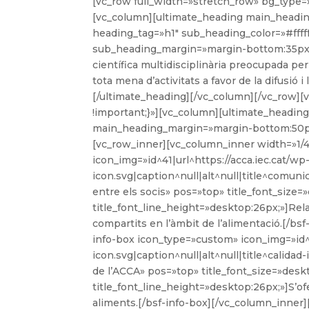
[vc_row full_width=»stretch_row» bg_type
[vc_column][ultimate_heading main_headin
heading_tag=»h1″ sub_heading_color=»#fff
sub_heading_margin=»margin-bottom:35px;»
científica multidisciplinària preocupada pe
tota mena d’activitats a favor de la difusió 
[/ultimate_heading][/vc_column][/vc_row]
!important;}»][vc_column][ultimate_headin
main_heading_margin=»margin-bottom:50px;
[vc_row_inner][vc_column_inner width=»1/4
icon_img=»id^41|url^https://acca.iec.cat/
icon.svg|caption^null|alt^null|title^comun
entre els socis» pos=»top» title_font_size
title_font_line_height=»desktop:26px;»]Rel
compartits en l’àmbit de l’alimentació.[/
info-box icon_type=»custom» icon_img=»id^4
icon.svg|caption^null|alt^null|title^calida
de l’ACCA» pos=»top» title_font_size=»desk
title_font_line_height=»desktop:26px;»]S’ofer
aliments.[/bsf-info-box][/vc_column_inner