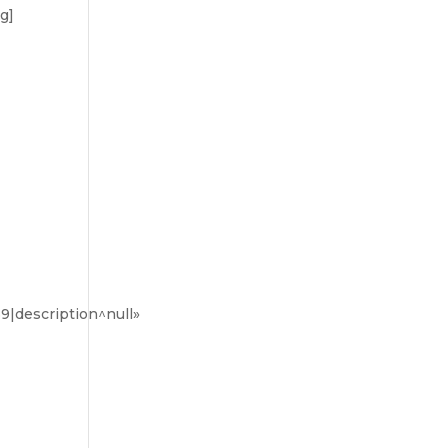
g]
9|description^null»