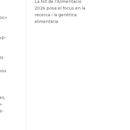
La Nit de l’Alimentació
2026 posa el focus en la
recerca i la genètica
px;»
alimentària
/wp-
ts
box
es,
o-
s-