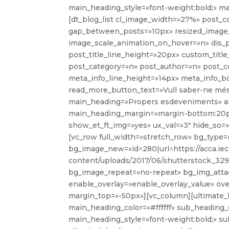
main_heading_style=»font-weight:bold;» m
[dt_blog_list cl_image_width=»27%» post_
gap_between_posts=»10px» resized_image_
image_scale_animation_on_hover=»n» dis_po
post_title_line_height=»20px» custom_titl
post_category=»n» post_author=»n» post_
meta_info_line_height=»14px» meta_info_b
read_more_button_text=»Vull saber-ne més
main_heading=»Propers esdeveniments» ali
main_heading_margin=»margin-bottom:20px
show_et_ft_img=»yes» ux_val=»3″ hide_so=»
[vc_row full_width=»stretch_row» bg_type=
bg_image_new=»id^280|url^https://acca.iec
content/uploads/2017/06/shutterstock_3294
bg_image_repeat=»no-repeat» bg_img_atta
enable_overlay=»enable_overlay_value» over
margin_top=»-50px»][vc_column][ultimate
main_heading_color=»#ffffff» sub_heading_
main_heading_style=»font-weight:bold;» sub