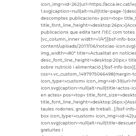
icon_img=»id^262|url^https://acca.iec.cat/
1.svg|caption^null|alt^null|title^page-1|des
descomptes publicacions» pos=»top» title_
title_font_line_height=»desktop:26px;»]Accés
publicacions que edita tant l’IEC com totes 
[vc_column_inner width=»1/4″][bsf-info-box
content/uploads/2017/06/noticias-icon.svg|c
img_width=»80″ title=»Actualitat en notície
desc_font_line_height=»desktop:20px;» titl
sobre nutrició i alimentació.[/bsf-info-bo
css=».vc_custom_1497975066498{margin-top:
icon_type=»custom» icon_img=»id^39|url^ht
icon.svg|caption^null|alt^null|title^actos-
en actes» pos=»top» title_font_size=»deskt
title_font_line_height=»desktop:26px;»]Assi
taules rodones, grups de treball…[/bsf-inf
box icon_type=»custom» icon_img=»id^42|ur
icon.svg|caption^null|alt^null|title^descu
gratuïtes i