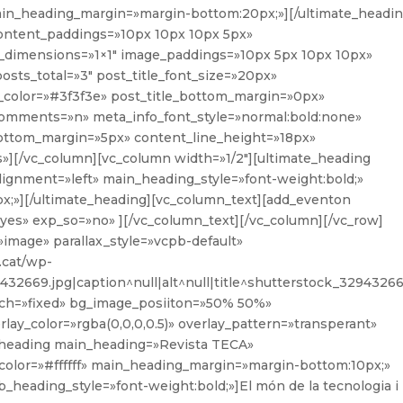
ain_heading_margin=»margin-bottom:20px;»][/ultimate_headin
content_paddings=»10px 10px 10px 5px»
dimensions=»1×1″ image_paddings=»10px 5px 10px 10px»
sts_total=»3″ post_title_font_size=»20px»
e_color=»#3f3f3e» post_title_bottom_margin=»0px»
comments=»n» meta_info_font_style=»normal:bold:none»
ottom_margin=»5px» content_line_height=»18px»
»][/vc_column][vc_column width=»1/2″][ultimate_heading
gnment=»left» main_heading_style=»font-weight:bold;»
;»][/ultimate_heading][vc_column_text][add_eventon
yes» exp_so=»no» ][/vc_column_text][/vc_column][/vc_row]
»image» parallax_style=»vcpb-default»
.cat/wp-
32669.jpg|caption^null|alt^null|title^shutterstock_32943266
ch=»fixed» bg_image_posiiton=»50% 50%»
lay_color=»rgba(0,0,0,0.5)» overlay_pattern=»transperant»
_heading main_heading=»Revista TECA»
color=»#ffffff» main_heading_margin=»margin-bottom:10px;»
_heading_style=»font-weight:bold;»]El món de la tecnologia i