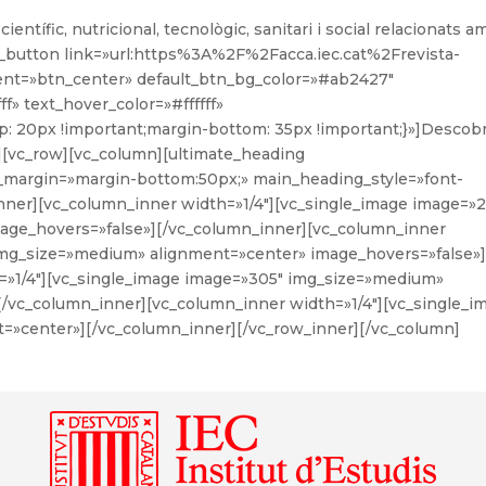
ientífic, nutricional, tecnològic, sanitari i social relacionats a
lt_button link=»url:https%3A%2F%2Facca.iec.cat%2Frevista-
ent=»btn_center» default_btn_bg_color=»#ab2427″
f» text_hover_color=»#ffffff»
: 20px !important;margin-bottom: 35px !important;}»]Descobr
w][vc_row][vc_column][ultimate_heading
_margin=»margin-bottom:50px;» main_heading_style=»font-
inner][vc_column_inner width=»1/4″][vc_single_image image=»2
age_hovers=»false»][/vc_column_inner][vc_column_inner
 img_size=»medium» alignment=»center» image_hovers=»false»
=»1/4″][vc_single_image image=»305″ img_size=»medium»
[/vc_column_inner][vc_column_inner width=»1/4″][vc_single_i
=»center»][/vc_column_inner][/vc_row_inner][/vc_column]