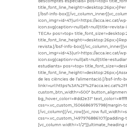
descomptes especials» pos=»top» title_fon
title_font_line_height=»desktop:26px;»]Per a
[/bsf-info-box][/vc_column_inner][vc_colu
icon_img=»id^47|url^https://acca.iec.cat/w
icon.svg|caption^null|alt^null|title^revista
TECA» pos=»top» title_font_size=»desktop:
title_font_line_height=»desktop:26px;»]Rep
revista.[/bsf-info-box][/vc_column_inner][
icon_img=»id^43|url^https://acca.iec.cat/w
icon.svg|caption^null|alt^null|title^estudi
estudiants» pos=»top» title_font_size=»des
title_font_line_height=»desktop:26px;»]Asse
de les ciències de l’alimentació.[/bsf-info
link=»url:https%3A%2F%2Facca.iec.cat%2Ff
custom_btn_width=»500″ button_alignment
bg_hover_color=»#dd2e31″ text_color=»#fffff
css=».vc_custom_1506686975798{margin-top:
[/vc_column][/vc_row][vc_row full_width=
css=».vc_custom_1497976886107{padding-to
[vc_column width=»1/2″][ultimate_heading m