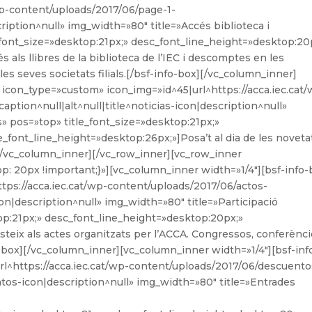
wp-content/uploads/2017/06/page-1-
cription^null» img_width=»80″ title=»Accés biblioteca i
font_size=»desktop:21px;» desc_font_line_height=»desktop:20
 als llibres de la biblioteca de l’IEC i descomptes en les
les seves societats filials.[/bsf-info-box][/vc_column_inner]
 icon_type=»custom» icon_img=»id^45|url^https://acca.iec.cat
aption^null|alt^null|title^noticias-icon|description^null»
s» pos=»top» title_font_size=»desktop:21px;»
e_font_line_height=»desktop:26px;»]Posa’t al dia de les noveta
x][/vc_column_inner][/vc_row_inner][vc_row_inner
 20px !important;}»][vc_column_inner width=»1/4″][bsf-info-
tps://acca.iec.cat/wp-content/uploads/2017/06/actos-
icon|description^null» img_width=»80″ title=»Participació
op:21px;» desc_font_line_height=»desktop:20px;»
steix als actes organitzats per l’ACCA. Congressos, conferènci
o-box][/vc_column_inner][vc_column_inner width=»1/4″][bsf-inf
l^https://acca.iec.cat/wp-content/uploads/2017/06/descuento
entos-icon|description^null» img_width=»80″ title=»Entrades