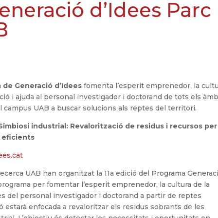
neració d’Idees Parc
B
 de Generació d’Idees
fomenta l’esperit emprenedor, la cult
ció i ajuda al personal investigador i doctorand de tots els àmb
el campus UAB a buscar solucions als reptes del territori.
 Simbiosi industrial: Revalorització de residus i recursos per
 eficients
ees.cat
Recerca UAB han organitzat la 11a edició del Programa Generac
programa per fomentar l’esperit emprenedor, la cultura de la
es del personal investigador i doctorand a partir de reptes
ó estarà enfocada a revaloritzar els residus sobrants de les