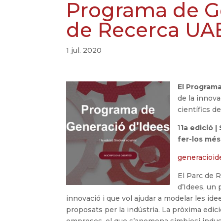
Programa de Ge
de Recerca UA
1 jul. 2020
El Pro
grama
de la innova
científics d
1
1a edició |
fer-los més
generacioid
El Parc de 
d’Idees, un 
innovació i que vol ajudar a modelar les ide
proposats per la indústria. La pròxima edici