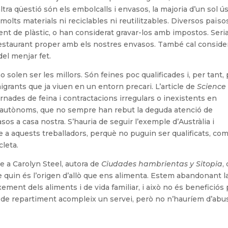
ltra qüestió són els embolcalls i envasos, la majoria d’un sol ús
ts materials ni reciclables ni reutilitzables. Diversos països
ment de plàstic, o han considerat gravar-los amb impostos. Seri
 restaurant proper amb els nostres envasos. També cal conside
el menjar fet.
 solen ser les millors. Són feines poc qualificades i, per tant,
igrants que ja viuen en un entorn precari. L’article de
Science
jornades de feina i contractacions irregulars o inexistents en
s autònoms, que no sempre han rebut la deguda atenció de
sos a casa nostra. S’hauria de seguir l’exemple d’Austràlia i
e a aquests treballadors, perquè no puguin ser qualificats, co
cleta.
-se a Carolyn Steel, autora de
Ciudades hambrientas y Sitopia
,
uin és l’origen d’allò que ens alimenta. Estem abandonant l
xement dels aliments i de vida familiar, i això no és beneficiós
jar de repartiment acompleix un servei, però no n’hauríem d’abu