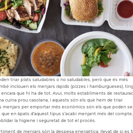
oden triar plats saludables o no saludables, però que és més
mbé inclouen els menjars ràpids (pizzes i hamburgueses), tin
a, encara que hi ha de tot. Avui, molts establiments de restaura
na cuina prou casolana, i aquests són els que hem de triar.
s menjars per emportar més econòmics són els que poden se
t que en àpats d’aquest tipus s’acabi menjant més del compte,
blidar la higiene i seguretat de tot el procés.
timent de menjars són la despesa energètica, llevat de si es f