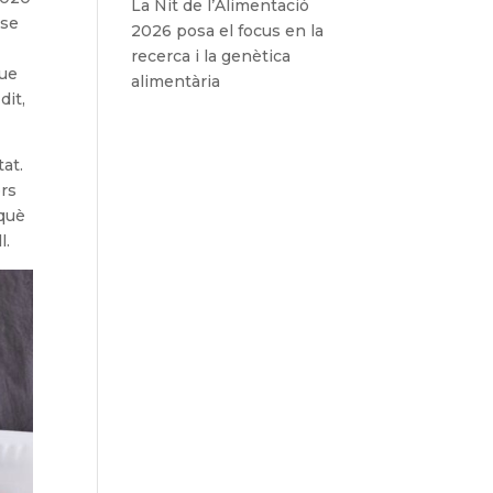
La Nit de l’Alimentació
-se
2026 posa el focus en la
recerca i la genètica
que
alimentària
dit,
tat.
ors
 què
l.