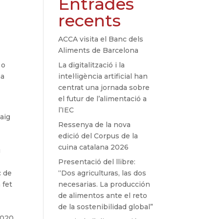
Entrades
recents
ACCA visita el Banc dels
Aliments de Barcelona
 o
La digitalització i la
na
intel·ligència artificial han
centrat una jornada sobre
el futur de l’alimentació a
l’IEC
aig
Ressenya de la nova
edició del Corpus de la
cuina catalana 2026
i
Presentació del llibre:
c de
“Dos agriculturas, las dos
 fet
necesarias. La producción
l
de alimentos ante el reto
de la sostenibilidad global”
2020