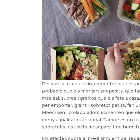
Pel que fa a la nutrició, comenten que es p
probable que els menjars preparats, que ta
més sal, sucres i greixos que els fets a cas
per emportar, grans i sobretot petits, fan u
Meemken i col·laboradors esmenten que el
menys qualitat nutricional. També és un fe
sobretot si es tracta de sopars. I no hem d’o
Els efectes sobre el medi ambient del repar