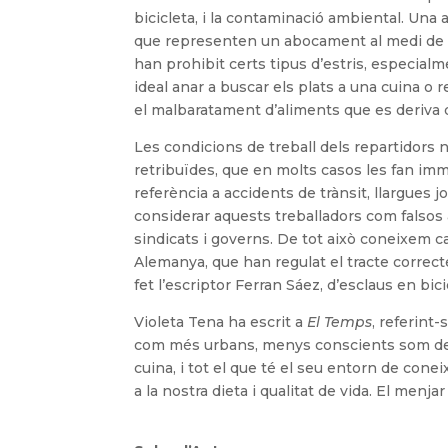
bicicleta, i la contaminació ambiental. Una a
que representen un abocament al medi de mol
han prohibit certs tipus d’estris, especial
ideal anar a buscar els plats a una cuina o
el malbaratament d’aliments que es deriva d
Les condicions de treball dels repartidors no
retribuïdes, que en molts casos les fan imm
referència a accidents de trànsit, llargues 
considerar aquests treballadors com falso
sindicats i governs. De tot això coneixem ca
Alemanya, que han regulat el tracte correct
fet l’escriptor Ferran Sáez, d’esclaus en bici
Violeta Tena ha escrit a
El Temps
, referint
com més urbans, menys conscients som de q
cuina, i tot el que té el seu entorn de conei
a la nostra dieta i qualitat de vida. El men