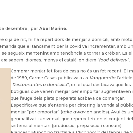
 de desembre , per
Abel Mariné
.
re o ja de nit, hi ha repartidors de menjar a domicili, amb moto
a demanda que el tancament per la covid va incrementar, amb u
ue se segueix mantenint amb tendència a tornar a créixer. És el
ara sabem idiomes, menys el català, en diem “
food delivery
”.
Comprar menjar fet fora de casa no és un fet recent. El m
de 1989, Carme Casas publicava a
La Vanguardia
l’article
“
Restaurantes a domicilio
”, en el qual destacava que les
botigues que venen menjar per emportar augmentaven 
que l’auge dels plats preparats acabava de començar.
Especificava que s’entenia per càtering la venda al públi
menjar “per emportar” (
take away
en anglès). Avui és un
generalitzat i universal, que repercuteix en el conjunt de
sistema alimentari (producció, preparació i consum).
Francesc Muñoz ho tractava a
L’Econòmic
del febrer de 