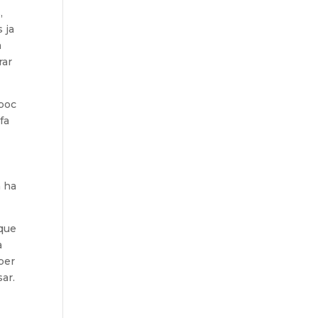
,
 ja
a
rar
 poc
fa
m ha
 que
a
 per
sar.